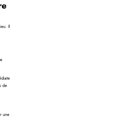
re
eu. Il
te
édiate
ns de
er une