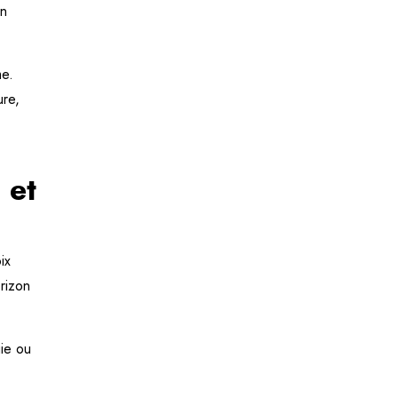
un
me.
ure,
 et
ix
orizon
uie ou