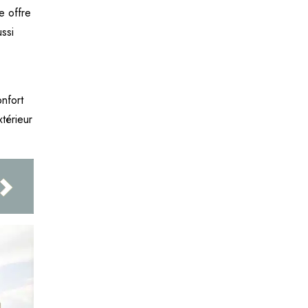
e offre
ussi
onfort
xtérieur