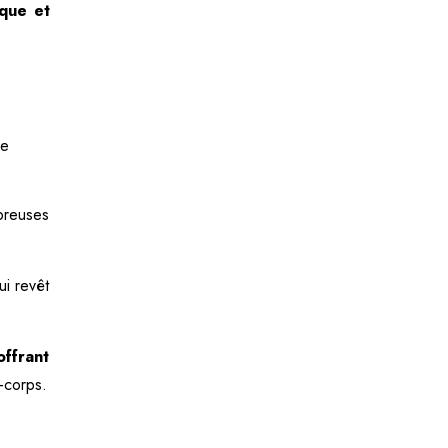
ique et
breuses
ui revêt
offrant
e-corps.