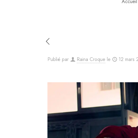
Accueil
Publié par
Raina Croque
le
12 mars