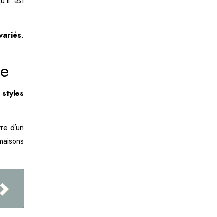
’il est
variés
.
me
 styles
re d’un
maisons