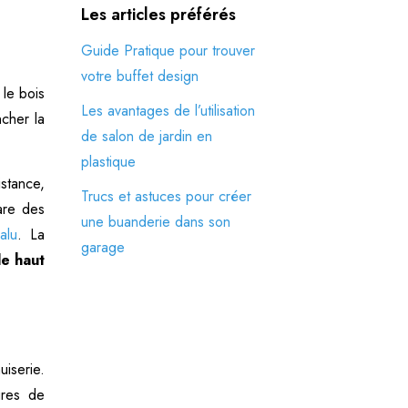
Les articles préférés
Guide Pratique pour trouver
votre buffet design
 le bois
Les avantages de l’utilisation
ncher la
de salon de jardin en
plastique
istance,
Trucs et astuces pour créer
hare des
une buanderie dans son
alu
. La
garage
le haut
uiserie.
ures de