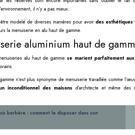
ar les réserves sont encore importantes sans oublier le fait qu
’environnement, il n’y a pas mieux.
 être modelé de diverses manières pour avoir
des esthétiques 
eurs la menuiserie en alu haut de gamme.
iserie aluminium haut de gam
s menuiseries alu haut de gamme
se marient parfaitement aux
orains.
gamme n’est plus synonyme de menuiserie travaillée comme l’œuv
un inconditionnel des maisons
d’architecte et même des 
pis berbère : comment le disposer dans son