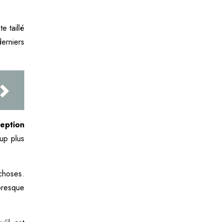
e taillé
derniers
eption
up plus
choses.
 presque